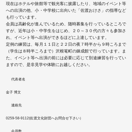
現在はホテルや旅館等で観光客に披露したり、地域のイベント等
への出演の他、小・中学校に出向いた「佐渡おけさ」の指導など
も行っています。
会員は高齢化が進んでいるため、随時募集を行っているところで
すが、近年は小・中学生をはじめ、２０～３０代の方々も参加さ
れ、イベント等へ出演ができるほどに上達しています。
定例の練習は、毎月１１日と２２日の夜７時半から９時ころまで
（学生は８時半ころまで）沢根篭町の錬成館で行っています。ま
た、イベント等へ出演の前には必要に応じて別途練習を行ってい
ますので、是非見学や体験にお越しください。
代表者名
金子 博文
連絡先
0259-58-9112(佐渡文化財団へお問合せ下さい）
会員数