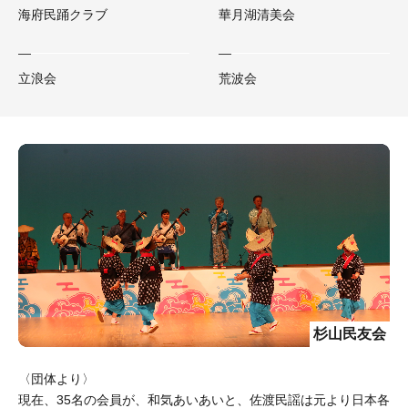
海府民踊クラブ
華月湖清美会
立浪会
荒波会
杉山民友会
〈団体より〉
現在、35名の会員が、和気あいあいと、佐渡民謡は元より日本各