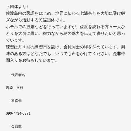
〈団体より〉
佐渡島内の民謡をはじめ、地元に伝わる七浦甚句を大切に受け継
ぎながら活動する民謡団体です。
ホテルでの披露などを行っていますが、佐渡を訪れる方々一人ひ
とりを大切に思い、微力ながら島の魅力を伝えて参りたいと思っ
ています。
練習は月１回の練習日を設け、会員同士の絆を深めています。興
味のある方はどなたでも、いつでも声をかけてください。是非仲
間入りをお待ちしています。
代表者名
岩﨑 文枝
連絡先
090-7734-6871
会員数