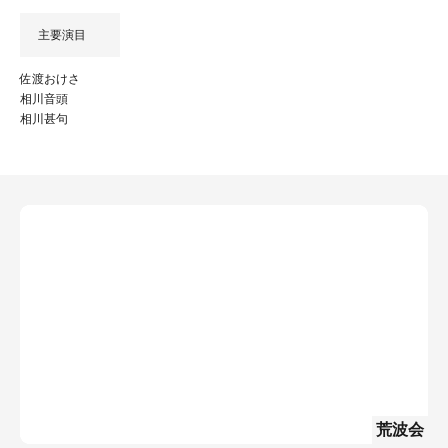
主要演目
佐渡おけさ
相川音頭
相川甚句
荒波会