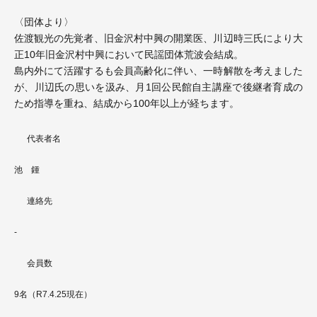
〈団体より〉
佐渡観光の先覚者、旧金沢村中興の開業医、川辺時三氏により大
正10年旧金沢村中興において民謡団体荒波会結成。
島内外にて活躍するも会員高齢化に伴い、一時解散を考えました
が、川辺氏の思いを汲み、月1回公民館自主講座で後継者育成の
ため指導を重ね、結成から100年以上が経ちます。
代表者名
池 鍾
連絡先
-
会員数
9名（R7.4.25現在）