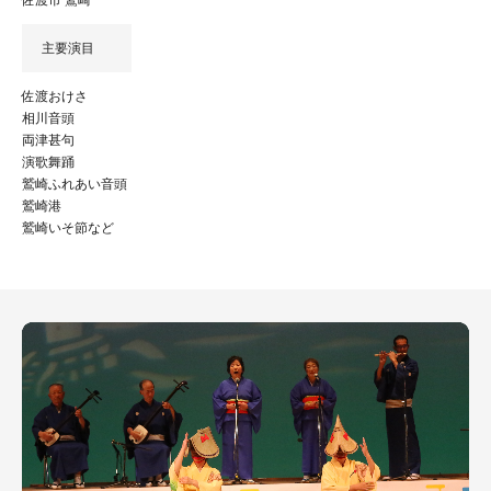
佐渡市 鷲崎
主要演目
佐渡おけさ
相川音頭
両津甚句
演歌舞踊
鷲崎ふれあい音頭
鷲崎港
鷲崎いそ節など