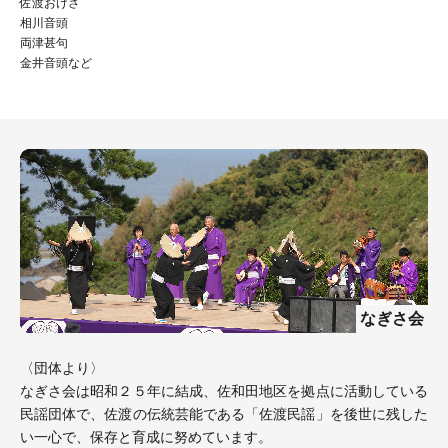
佐渡おけさ
相川音頭
両津甚句
金井音頭など
なぎさ会
〈団体より〉
なぎさ会は昭和２５年に結成、佐和田地区を拠点に活動している
民謡団体で、佐渡の伝統芸能である「佐渡民謡」を後世に残した
い一心で、保存と育成に努めています。