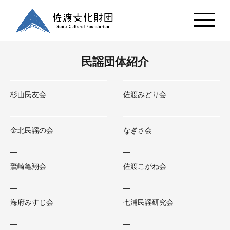
民謡団体紹介
杉山民友会
佐渡みどり会
金北民謡の会
なぎさ会
鷲崎亀翔会
佐渡こがね会
海府みすじ会
七浦民謡研究会