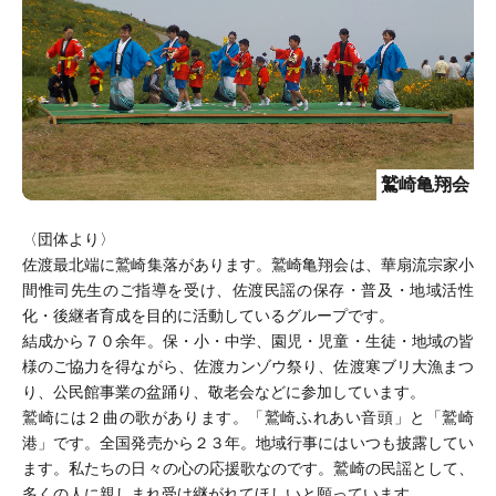
鷲崎亀翔会
〈団体より〉
佐渡最北端に鷲崎集落があります。鷲崎亀翔会は、華扇流宗家小
間惟司先生のご指導を受け、佐渡民謡の保存・普及・地域活性
化・後継者育成を目的に活動しているグループです。
結成から７０余年。保・小・中学、園児・児童・生徒・地域の皆
様のご協力を得ながら、佐渡カンゾウ祭り、佐渡寒ブリ大漁まつ
り、公民館事業の盆踊り、敬老会などに参加しています。
鷲崎には２曲の歌があります。「鷲崎ふれあい音頭」と「鷲崎
港」です。全国発売から２３年。地域行事にはいつも披露してい
ます。私たちの日々の心の応援歌なのです。鷲崎の民謡として、
多くの人に親しまれ受け継がれてほしいと願っています。