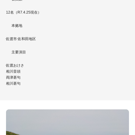
12名（R7.4.25現在）
本拠地
佐渡市 佐和田地区
主要演目
佐渡おけさ
相川音頭
両津甚句
相川甚句