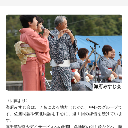
海府みすじ会
〈団体より〉
海府みすじ会は、７名による地方（じかた）中心のグループで
す。佐渡民謡や東北民謡を中心に、週１回の練習を続けていま
す。
高千芸能祭やデイサービスへの慰問、各地区の催し物などへ、時