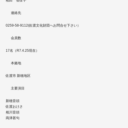
相田 智佳子
連絡先
0259-58-9112(佐渡文化財団へお問合せ下さい）
会員数
17名（R7.4.25現在）
本拠地
佐渡市 新穂地区
主要演目
新穂音頭
佐渡おけさ
相川音頭
両津甚句