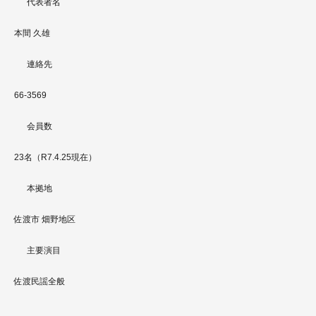
代表者名
本間 久雄
連絡先
66-3569
会員数
23名（R7.4.25現在）
本拠地
佐渡市 畑野地区
主要演目
佐渡民謡全般