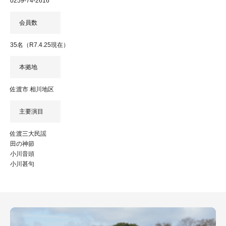
0259-74-2616
会員数
35名（R7.4.25現在）
本拠地
佐渡市 相川地区
主要演目
佐渡三大民謡
田の神節
小川音頭
小川甚句