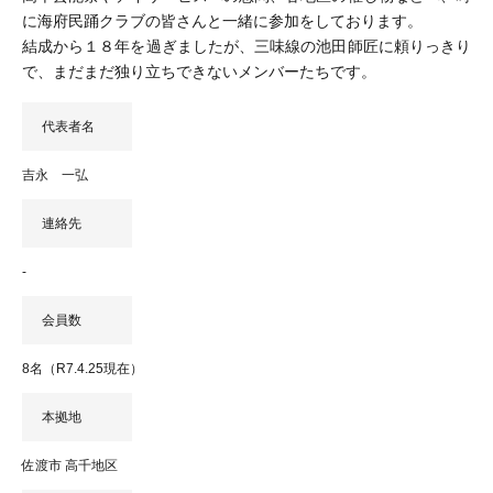
に海府民踊クラブの皆さんと一緒に参加をしております。
結成から１８年を過ぎましたが、三味線の池田師匠に頼りっきり
で、まだまだ独り立ちできないメンバーたちです。
代表者名
吉永 一弘
連絡先
-
会員数
8名（R7.4.25現在）
本拠地
佐渡市 高千地区