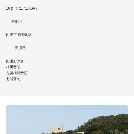
16名（R1.7.1現在）
本拠地
佐渡市 稲鯨地区
主要演目
佐渡おけさ
相川音頭
古調相川音頭
七浦甚句