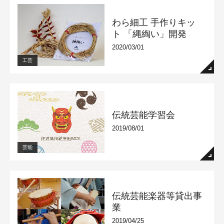
わら細工 手作りキッ
ト 「縄綯い」開発
2020/03/01
工芸
伝統芸能学習会
2019/08/01
芸能
伝統芸能楽器等貸出事
業
2019/04/25