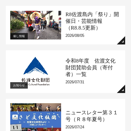
R8佐渡島内「祭り」開
催日・芸能情報
（R8.8.5更新）
2026/08/05
催し情報
令和8年度 佐渡文化
財団賛助会員（寄付
者）一覧
2026/07/31
お知らせ
ニュースレター第３１
号（Ｒ８年夏号）
2026/07/24